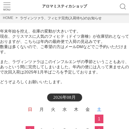
アロマミスティカショップ
HOME
ラヴィンツァラ、フィヒテ完売(入荷待ち)のお知らせ
年末年始を控え、在庫の変動が大きいです。
現在、クリスマスに人気のフィヒテ（ドイツ唐檜）が在庫切れとなって
おりますが、こちらは年内の最終便で入荷の見込みです。
数量は多くないので、ご希望の方はメールDMなどでご予約いただけま
す。
また、ラヴィンツァラはこのインフルエンザの季節ということもあり、
あっという間に完売してしまいました。年内の便には入って来ませんの
で次回入荷は2025年1月半ばごろを予定しております。
どうぞよろしくお願いいたします。
2026年08月
日
月
火
水
木
金
土
1