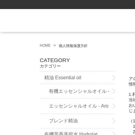
HOME
個人情報保護方針
CATEGORY
カテゴリー
精油 Essential oil
ア
情
有機エッセンシャルオイル -
1
当
お
Sensoleo -
エッセンシャルオイル - Aro
じ
maland - (ドイツ薬局方準拠精
ブレンド精油
（
1
2
有機芳香蒸留水 Hydrolat
油）