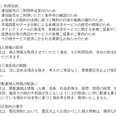
2）利用目的
.通信販売のご利用申込受付のため
.通信販売をご利用いただく条件等の確認のため
.お客様との契約や法律に基づく権利の行使や義務の履行のため
.市場調査やデータ分析による各種決済サービスの研究や開発のため
.ダイレクトメールの発送等、各種決済サービスに関する各種ご提案や
.提携会社等の商品やサービスの各種ご提案やご案内のため
.その他サービス提供にかかわる重要なお知らせのため
.個人情報の取得
社は、個人情報を取得させていただく場合、その利用目的、当社の担当
いただきます。
.第三者提供の制限
社は、法に定める場合を除き、本人のご承諾なく、業務委託先および提
ん。
.要配慮個人情報の取扱い
社は、要配慮個人情報（人種、信条、社会的身分、病歴、犯罪の経歴、
差別、偏見その他の不利益が生じないようにその取扱いに特に配慮を要
だいている場合や法令等に基づく場合等を除き、取得いたしません。
.委託契約の遵守
社は、委託契約において、委託元よりお預かりした個人情報は、適切な