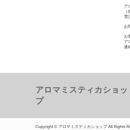
ア
（
雪
お
お
ア
連絡
アロマミスティカショッ
プ
Copyright © アロマミスティカショップ All Rights Re