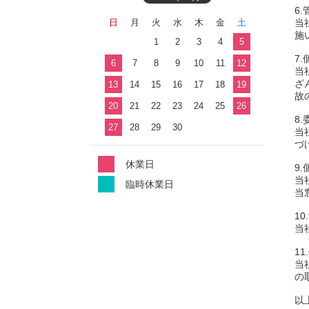
6
日
月
火
水
木
金
土
当
施
1
2
3
4
5
7
6
7
8
9
10
11
12
当
ざ
13
14
15
16
17
18
19
故
20
21
22
23
24
25
26
8
27
28
29
30
当
づ
休業日
9
当
臨時休業日
当
1
当
1
当
の
以