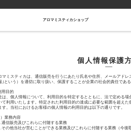
アロマミスティカショップ
個人情報保護
ロマミスティカは、通信販売を行うにあたり氏名や住所、メールアドレ
報｣という）を適切に取り扱い、保護することが企業の社会的責任であ
.利用目的
社は、個人情報について、利用目的を特定するとともに、法で定める場
いて利用いたします。特定された利用目的の達成に必要な範囲を超えた
ます。当社におけるお客様の個人情報の利用目的は以下の通りです。
1）業務内容
.通信販売及びこれらに付随する業務
.その他当社が営むことができる業務及びこれらに付随する業務（今後