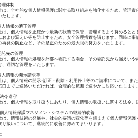
.管理体制
社は、全社的な個人情報保護に関する取り組みを強化するため、管理責
いたします。
.個人情報の適正管理
社は、個人情報を正確かつ最新の状態で保管、管理するよう努めるとと
んおよび漏えい等を防止するため、安全管理措置を講じます。同時に事
の再発の防止など、その是正のための最大限の努力をいたします。
.委託先の管理
社は、個人情報の処理を外部へ委託する場合、その委託先から漏えいや
け、適切な管理をいたします。
.個人情報の開示請求等
社は、個人情報の開示･訂正・削除・利用停止等のご請求について、ま
窓口までご連絡いただければ、合理的な範囲で速やかに対応いたします
0.法令遵守
社は、個人情報を取り扱うにあたり、個人情報の取扱いに関する法令、
1.個人情報保護マネジメントシステムの継続的改善
社は、情報技術の発展や、社会的要請の変化等を踏まえて個人情報保護
取り扱いについて、継続的に改善に努めてまいります。
上