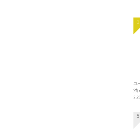
1
ユ
油 /
2,
5