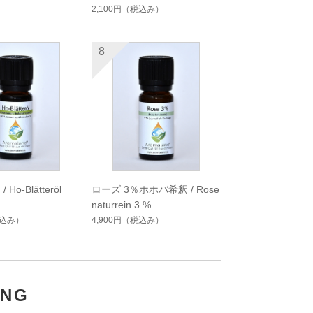
2,100円
（税込み）
8
Ho-Blätteröl
ローズ 3％ホホバ希釈 / Rose
naturrein 3 %
込み）
4,900円
（税込み）
ING