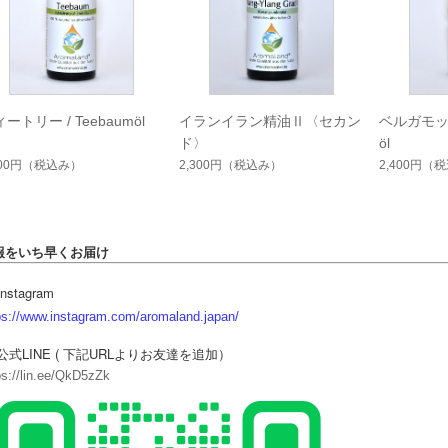
ートリー / Teebaumöl
イランイラン精油Ⅱ〈セカン
ベルガモット 
ド〉
öl
900円
（税込み）
2,300円
（税込み）
2,400円
（税
報をいち早くお届け
Instagram
ps://www.instagram.com/aromaland.japan/
 公式LINE ( 下記URLよりお友達を追加）
ps://lin.ee/QkD5zZk