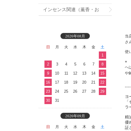
インセンス関連（薫香・お
香）
当
2026年08月
さ
日
月
火
水
木
金
土
使
1
※
2
3
4
5
6
7
8
へ
や
9
10
11
12
13
14
15
16
17
18
19
20
21
22
--
23
24
25
26
27
28
29
ヨ
30
31
「
ラ
2026年09月
精
優
日
月
火
水
木
金
土
証