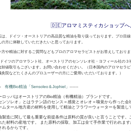
🇩🇪アロマミスティカショップへよ
店は、ドイツ・オーストリアの高品質な精油を取り扱っております。プロ目線
んの方に体験していただきたいと思っております。
い方や精油に対するご質問などもプロのアロマセラピストがお答えしておりま
 ドイツのアロマラント社、オーストリアのセンソレオ社・ヨフィール社の３
は卸値取引もございます。お問い合わせください。（日本国内のアロマセラピ
鍼灸院などたくさんのプロユーザーの方にご愛用いただいております。）
---
有機Bio精油「Sensoleo＆Jophiel
」
------
ーロッパはオーストリアのBio精油（有機精油）ブランドです。
センソレオ」とはラテン語のセンス＝感覚とオレオ＝嗅覚から作った会社
ームタール地方産の材料を使用して精油とフラワーウォーターを製造し
油製造に関して最も重要な前提条件は原料の質が良いと言うことです。こ
れた材料の産地です。 また原料の採取、加工は全て手作業で行われま
されるからです。