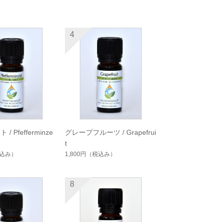
4
 Pfefferminze
グレープフルーツ / Grapefrui
t
込み）
1,800円
（税込み）
8