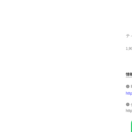
ティ
1,
情
🟣 
htt
🟢
htt