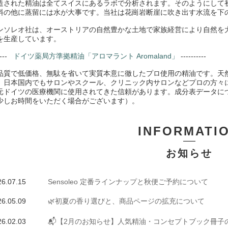
造された精油は全てスイスにあるラボで分析されます。そのようにして
料の他に蒸留には水が大事です。当社は花崗岩断崖に吹き出す水流を下
ンソレオ社は、オーストリアの自然豊かな土地で家族経営により自然を
を生産しています。
----
ドイツ薬局方準拠精油「アロマラント Aromaland」
----------
品質で低価格、無駄を省いて実質本意に徹したプロ使用の精油です。天
、日本国内でもサロンやスクール、クリニック内サロンなどプロの方々
元ドイツの医療機関に使用されてきた信頼があります。成分表データに
少しお時間をいただく場合がございます）
。
INFORMATI
お知らせ
26.07.15
Sensoleo 定番ラインナップと秋便ご予約について
26.05.09
🌿初夏の香り選びと、商品ページの拡充について
26.02.03
📬【2月のお知らせ】人気精油・コンセプトブック冊子