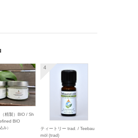
品
4
精製）BIO / Sh
refined BIO
込み）
ティートリー trad. / Teebau
möl (trad)