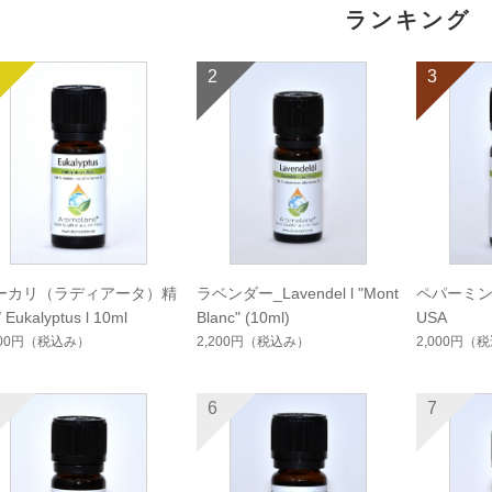
ランキング
2
3
ーカリ（ラディアータ）精
ラベンダー_Lavendel l "Mont
ペパーミント /
 Eukalyptus l 10ml
Blanc" (10ml)
USA
200円
（税込み）
2,200円
（税込み）
2,000円
（税
6
7