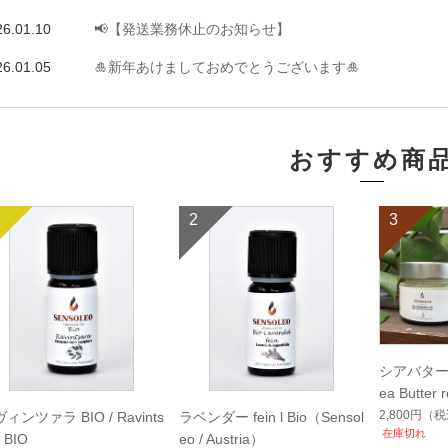
26.01.10
📢【発送業務休止のお知らせ】
26.01.05
🎍新年あけましておめでとうございます🎍
おすすめ商
2
3
シアバター（
ea Butter 
2,800円
（税
ィンツァラ BIO / Ravints
ラベンダー fein l Bio（Sensol
在庫切れ
 BIO
eo / Austria）