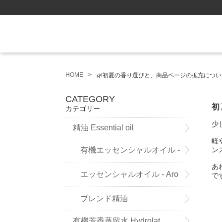
HOME
🌿初夏の香り選びと、商品ページの拡充につい
CATEGORY
初
カテゴリー
少
精油 Essential oil
軽
ン
有機エッセンシャルオイル -
あ
Sensoleo -
エッセンシャルオイル - Aro
で
maland - (ドイツ薬局方準拠精
ブレンド精油
有機芳香蒸留水 Hydrolat
油）