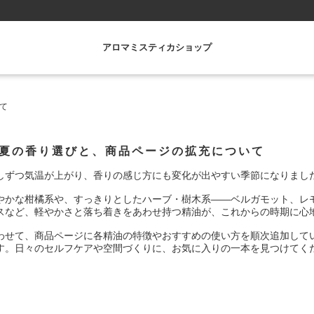
アロマミスティカショップ
て
夏の香り選びと、商品ページの拡充について
しずつ気温が上がり、香りの感じ方にも変化が出やすい季節になりまし
やかな柑橘系や、すっきりとしたハーブ・樹木系——ベルガモット、レ
スなど、軽やかさと落ち着きをあわせ持つ精油が、これからの時期に心
わせて、商品ページに各精油の特徴やおすすめの使い方を順次追加して
す。日々のセルフケアや空間づくりに、お気に入りの一本を見つけてくだ