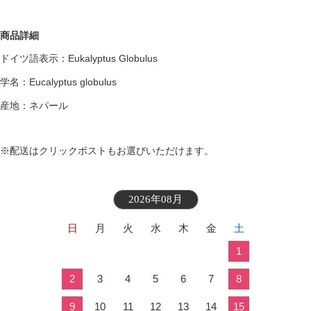
商品詳細
ドイツ語表示：Eukalyptus Globulus
学名：Eucalyptus globulus
産地：ネパール
※配送はクリックポストもお選びいただけます。
2026年08月
日
月
火
水
木
金
土
1
2
3
4
5
6
7
8
9
10
11
12
13
14
15