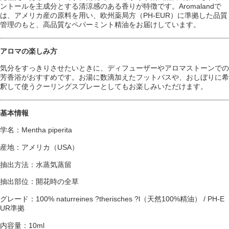
ントールを主成分とする清涼感のある香りが特徴です。Aromalandで
は、アメリカ産の原料を用い、欧州薬局方（PH-EUR）に準拠した品質
管理のもと、高品質なペパーミント精油をお届けしています。
アロマの楽しみ方
気分をすっきりさせたいときに、ディフューザーやアロマストーンでの
芳香浴がおすすめです。お湯に数滴加えたフットバスや、おしぼりに希
釈して使うクーリングスプレーとしてもお楽しみいただけます。
基本情報
学名：Mentha piperita
産地：アメリカ（USA）
抽出方法：水蒸気蒸留
抽出部位：開花時の全草
グレード：100% naturreines ?therisches ?l（天然100%精油） / PH-E
UR準拠
内容量：10ml