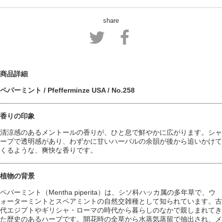
share
商品詳細
ペパーミント / Pfefferminze USA / No.258
香りの印象
清涼感のあるメントールの香りが、ひと息で鮮やかに広がります。シャ
ープで透明感があり、わずかに甘いハーバルの余韻が後から追いかけて
くるような、爽快な香りです。
植物の背景
ペパーミント（Mentha piperita）は、シソ科ハッカ属の多年草で、ウ
ォーターミントとスペアミントの自然交雑種として知られています。古
代エジプトやギリシャ・ローマの時代から暮らしのなかで親しまれてき
た歴史のあるハーブです。開花時の全草から水蒸気蒸留で抽出され、メ