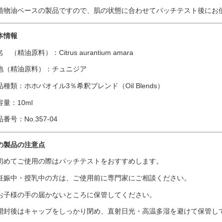
植物油ベースの製品ですので、肌の状態に合わせてパッチテスト後にお
本情報
 （精油原料）：Citrus aurantium amara
地（精油原料）：チュニジア
品種類：ホホバオイル3％希釈ブレンド（Oil Blends）
容量：10ml
番号：No.357-04
の製品の注意点
初めてご使用の際はパッチテストをおすすめします。
妊娠中・授乳中の方は、ご使用前に専門家にご相談ください。
お子様の手の届かないところに保管してください。
開封後はキャップをしっかり閉め、直射日光・高温多湿を避けて保管し