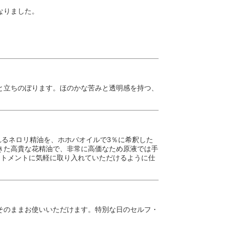
。
なりました。
と立ちのぼります。ほのかな苦みと透明感を持つ、
から得られるネロリ精油を、ホホバオイルで3％に希釈した
きた高貴な花精油で、非常に高価なため原液では手
ートメントに気軽に取り入れていただけるように仕
そのままお使いいただけます。特別な日のセルフ・