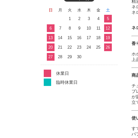
精
ネ
日
月
火
水
木
金
土
ネ
1
2
3
4
5
ネロ
6
7
8
9
10
11
12
13
14
15
16
17
18
19
香
20
21
22
23
24
25
26
ホ
27
28
29
30
上
休業日
商
臨時休業日
チ
ブ
が
立
使
す
パ