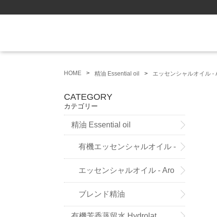
HOME
精油 Essential oil
エッセンシャルオイル - A
CATEGORY
カテゴリー
精油 Essential oil
有機エッセンシャルオイル -
Sensoleo -
エッセンシャルオイル - Aro
maland - (ドイツ薬局方準拠精
ブレンド精油
有機芳香蒸留水 Hydrolat
油）