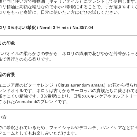
油と同じ使い方で植物油（キャリアオイル）にブレンドして使用します
ロリ精油は高額な精油なのでホホバ希釈にすることで、手が届きやすく
ロリをもっと身近に、日常に使いたい方はぜひお試しください。
リ 3％ホホバ希釈 / Neroli 3 % mix / No.357-04
りの印象
ホバオイルの柔らかさの奈から、ネロリの繊細で花びやかな芳香がふっ
品で奥行きのある香りです。
品の背景
ュニジア産のビターオレンジ（Citrus aurantium amara）の花
レンドオイルです。ネロリは古くからヨーロッパの貴族たちに愛されて
届きにくい精油です。3％希釈により、日常のスキンケアやセルフトリ
てられたAromalandのブレンドです。
い方
でに希釈されているため、フェイシャルやデコルテ、ハンドケアなどに
フュームとしてもお楽しみいただけます。