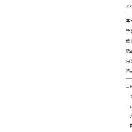
※
基
学名
産
製
内
商品
こ
・
・
・
・