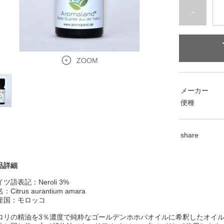
-
ZOOM
メーカー
便種
share
品詳細
ツ語表記：Neroli 3%
Citrus aurantium amara
名：
産国：モロッコ
ロリの精油を3％濃度で純粋なゴールデンホホバオイルに希釈したオイ