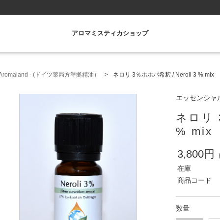
アロマミスティカショップ
romaland - (ドイツ薬局方準拠精油）
ネロリ 3％ホホバ希釈 / Neroli 3 % mix
エッセンシャルオ
ネロリ 3
% mix
3,800円
在庫
商品コード
数量