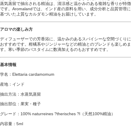
蒸気蒸留で抽出される精油は、清涼感と温かみのある複雑な香りが特徴
です。Aromalandでは、インド産の原料を用い、成分分析と品質管理に
基づいた上質なカルダモン精油をお届けしています。
アロマの楽しみ方
ディフューザーでの芳香浴に、温かみのあるスパイシーな空間づくりに
おすすめです。柑橘系やジンジャーなどの精油とのブレンドも楽しめま
す。寒い季節のバスタイムに数滴加えるのもおすすめです。
基本情報
学名：Elettaria cardamomum
産地：インド
抽出方法：水蒸気蒸留
抽出部位：果実・種子
グレード：100% naturreines ?therisches ?l（天然100%精油）
内容量：5ml