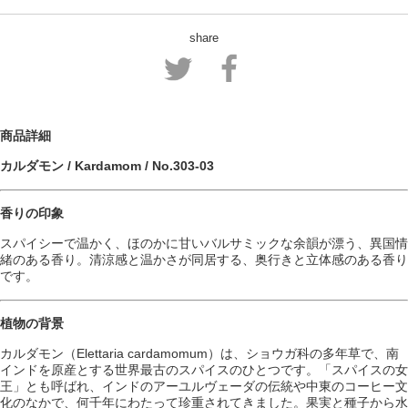
share
商品詳細
カルダモン / Kardamom / No.303-03
香りの印象
スパイシーで温かく、ほのかに甘いバルサミックな余韻が漂う、異国情
緒のある香り。清涼感と温かさが同居する、奥行きと立体感のある香り
です。
植物の背景
カルダモン（Elettaria cardamomum）は、ショウガ科の多年草で、南
インドを原産とする世界最古のスパイスのひとつです。「スパイスの女
王」とも呼ばれ、インドのアーユルヴェーダの伝統や中東のコーヒー文
化のなかで、何千年にわたって珍重されてきました。果実と種子から水