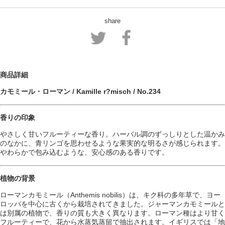
share
商品詳細
カモミール・ローマン / Kamille r?misch / No.234
香りの印象
やさしく甘いフルーティーな香り。ハーバル調のずっしりとした温かみ
のなかに、青リンゴを思わせるような果実的な明るさが感じられます。
やわらかで包み込むような、安心感のある香りです。
植物の背景
ローマンカモミール（Anthemis nobilis）は、キク科の多年草で、ヨー
ロッパを中心に古くから栽培されてきました。ジャーマンカモミールと
は別属の植物で、香りの質も大きく異なります。ローマン種はより甘く
フルーティーで、花から水蒸気蒸留で抽出されます。イギリスでは「地