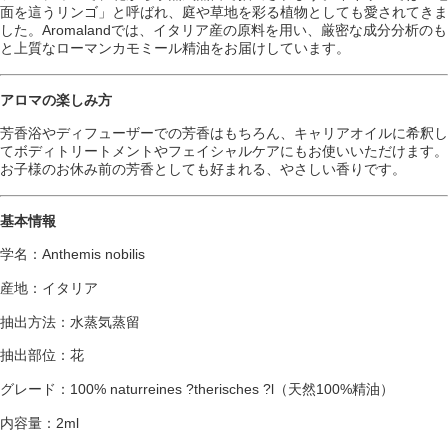
面を這うリンゴ」と呼ばれ、庭や草地を彩る植物としても愛されてきま
した。Aromalandでは、イタリア産の原料を用い、厳密な成分分析のも
と上質なローマンカモミール精油をお届けしています。
アロマの楽しみ方
芳香浴やディフューザーでの芳香はもちろん、キャリアオイルに希釈し
てボディトリートメントやフェイシャルケアにもお使いいただけます。
お子様のお休み前の芳香としても好まれる、やさしい香りです。
基本情報
学名：Anthemis nobilis
産地：イタリア
抽出方法：水蒸気蒸留
抽出部位：花
グレード：100% naturreines ?therisches ?l（天然100%精油）
内容量：2ml