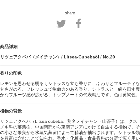
share
商品詳細
リツェアクベバ（メイチャン）/ Litsea-Cubebaöl / No.20
香りの印象
レモンを思わせる明るくシトラスな立ち香りに、ふわりとフルーティな
甘さがのる、フレッシュで生命力のある香り。シトラスと一線を画す豊
かなフルーツ感が広がる、トップノートの代表精油です。色は黄褐色。
植物の背景
リツェアクベバ（Litsea cubeba、別名メイチャン・山蒼子）は、クス
ノキ科の落葉樹。中国南部から東南アジアにかけて自生する植物で、そ
の小さな果実から水蒸気蒸留によって精油が抽出されます。シトラル類
を豊富に含むことで知られ、香水・化粧品・食品香料の分野で広く用い