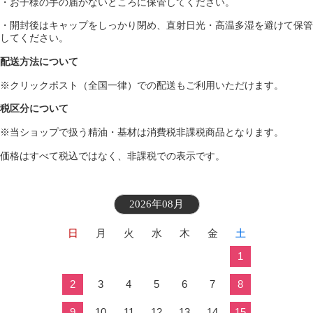
・お子様の手の届かないところに保管してください。
・開封後はキャップをしっかり閉め、直射日光・高温多湿を避けて保管
してください。
配送方法について
※クリックポスト（全国一律）での配送もご利用いただけます。
税区分について
※当ショップで扱う精油・基材は消費税非課税商品となります。
価格はすべて税込ではなく、非課税での表示です。
2026年08月
日
月
火
水
木
金
土
1
2
3
4
5
6
7
8
9
10
11
12
13
14
15