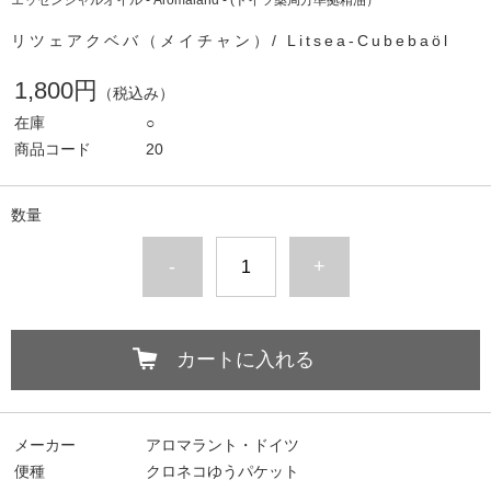
エッセンシャルオイル - Aromaland - (ドイツ薬局方準拠精油）
リツェアクベバ（メイチャン）/ Litsea-Cubebaöl
1,800円
（税込み）
在庫
○
商品コード
20
数量
-
+
カートに入れる
メーカー
アロマラント・ドイツ
便種
クロネコゆうパケット