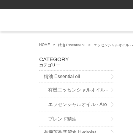
HOME
精油 Essential oil
エッセンシャルオイル - A
CATEGORY
カテゴリー
精油 Essential oil
有機エッセンシャルオイル -
Sensoleo -
エッセンシャルオイル - Aro
maland - (ドイツ薬局方準拠精
ブレンド精油
有機芳香蒸留水 Hydrolat
油）