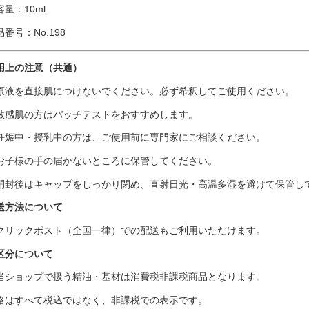
容量：10ml
品番号：No.198
用上の注意（共通）
原液を直接肌につけないでください。必ず希釈してご使用ください。
敏感肌の方はパッチテストをおすすめします。
妊娠中・授乳中の方は、ご使用前に専門家にご相談ください。
お子様の手の届かないところに保管してください。
開封後はキャップをしっかり閉め、直射日光・高温多湿を避けて保管し
送方法について
クリックポスト（全国一律）での配送もご利用いただけます。
区分について
当ショップで扱う精油・基材は消費税非課税商品となります。
格はすべて税込ではなく、非課税での表示です。