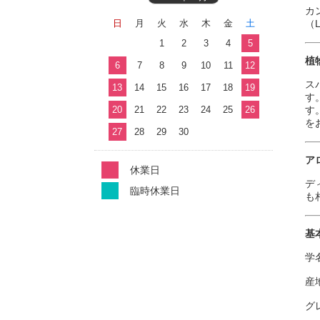
カ
日
月
火
水
木
金
土
（
1
2
3
4
5
植
6
7
8
9
10
11
12
ス
13
14
15
16
17
18
19
す
20
21
22
23
24
25
26
す
を
27
28
29
30
ア
休業日
デ
臨時休業日
も
基
学名
産
グレ