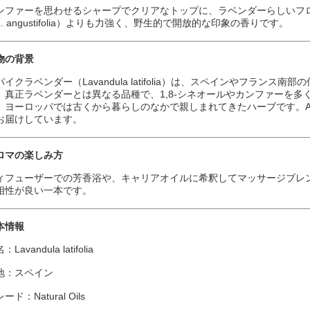
ンファーを思わせるシャープでクリアなトップに、ラベンダーらしいフ
L. angustifolia）よりも力強く、野生的で開放的な印象の香りです。
物の背景
パイクラベンダー（Lavandula latifolia）は、スペインやフラン
。真正ラベンダーとは異なる品種で、1,8-シネオールやカンファーを
。ヨーロッパでは古くから暮らしのなかで親しまれてきたハーブです。Ar
お届けしています。
ロマの楽しみ方
ィフューザーでの芳香浴や、キャリアオイルに希釈してマッサージブレ
相性が良い一本です。
本情報
：Lavandula latifolia
地：スペイン
ード：Natural Oils