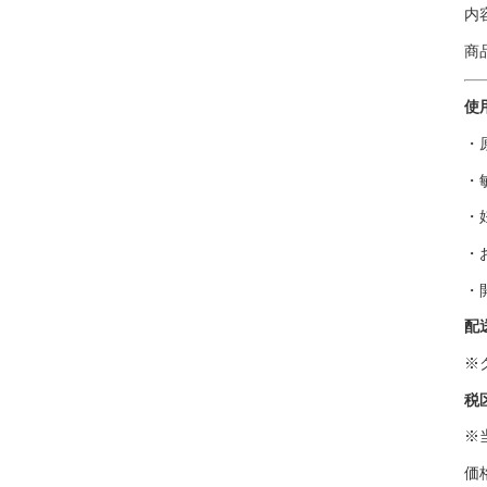
内
商
使
・
・
・
・
・
配
※
税
※
価