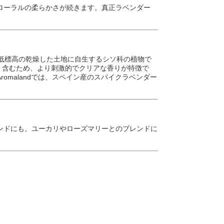
ローラルの柔らかさが続きます。真正ラベンダー
ス南部の低標高の乾燥した土地に自生するシソ科の植物で
多く含むため、より刺激的でクリアな香りが特徴で
omalandでは、スペイン産のスパイクラベンダー
ンドにも。ユーカリやローズマリーとのブレンドに