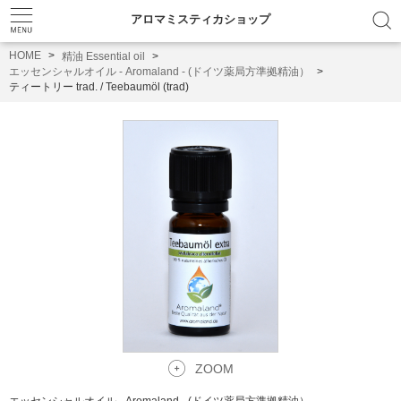
アロマミスティカショップ
HOME
精油 Essential oil
エッセンシャルオイル - Aromaland - (ドイツ薬局方準拠精油）
ティートリー trad. / Teebaumöl (trad)
ZOOM