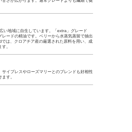
い甘さが広がります。通常グレードよりも繊細で奠
球の広い地域に自生しています。「extra」グレード
グレードの精油です。ベリーから水蒸気蒸留で抽出
andでは、クロアチア産の厳選された原料を用い、成
ます。
。サイプレスやローズマリーとのブレンドも好相性
けます。