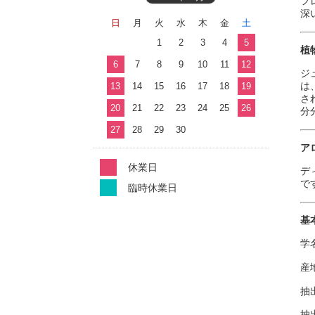
フ
深
日
月
火
水
木
金
土
1
2
3
4
5
植
6
7
8
9
10
11
12
ジ
は
13
14
15
16
17
18
19
さ
20
21
22
23
24
25
26
分
27
28
29
30
ア
休業日
デ
で
臨時休業日
基
学名
産
抽
抽