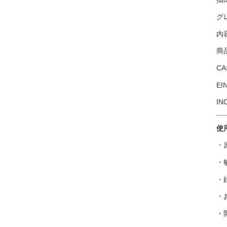
グレ
内
商品
CA
EI
IN
使
・
・
・
・
・