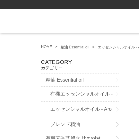
HOME
精油 Essential oil
エッセンシャルオイル - A
CATEGORY
カテゴリー
精油 Essential oil
有機エッセンシャルオイル -
Sensoleo -
エッセンシャルオイル - Aro
maland - (ドイツ薬局方準拠精
ブレンド精油
有機芳香蒸留水 Hydrolat
油）