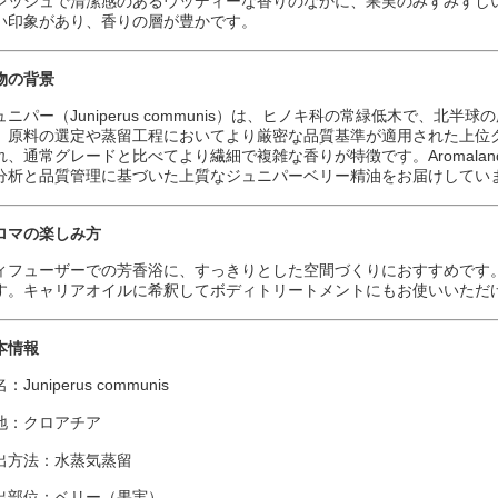
レッシュで清潔感のあるウッディーな香りのなかに、果実のみずみずし
い印象があり、香りの層が豊かです。
物の背景
ュニパー（Juniperus communis）は、ヒノキ科の常緑低木で、北半
、原料の選定や蒸留工程においてより厳密な品質基準が適用された上位
れ、通常グレードと比べてより繊細で複雑な香りが特徴です。Aromal
分析と品質管理に基づいた上質なジュニパーベリー精油をお届けしてい
ロマの楽しみ方
ィフューザーでの芳香浴に、すっきりとした空間づくりにおすすめです
す。キャリアオイルに希釈してボディトリートメントにもお使いいただ
本情報
：Juniperus communis
地：クロアチア
出方法：水蒸気蒸留
出部位：ベリー（果実）