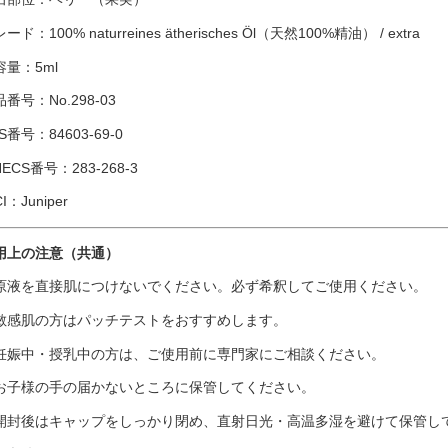
ード：100% naturreines ätherisches Öl（天然100%精油） / extra
容量：5ml
番号：No.298-03
S番号：84603-69-0
NECS番号：283-268-3
CI：Juniper
用上の注意（共通）
原液を直接肌につけないでください。必ず希釈してご使用ください。
敏感肌の方はパッチテストをおすすめします。
妊娠中・授乳中の方は、ご使用前に専門家にご相談ください。
お子様の手の届かないところに保管してください。
開封後はキャップをしっかり閉め、直射日光・高温多湿を避けて保管し