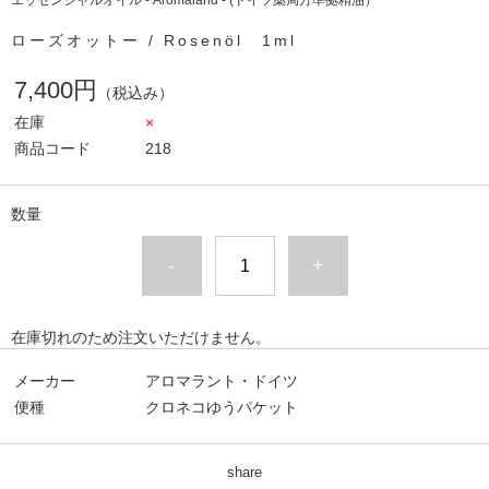
エッセンシャルオイル - Aromaland - (ドイツ薬局方準拠精油）
ローズオットー / Rosenöl 1ml
7,400円
（税込み）
在庫
×
商品コード
218
数量
-
+
在庫切れのため注文いただけません。
メーカー
アロマラント・ドイツ
便種
クロネコゆうパケット
share