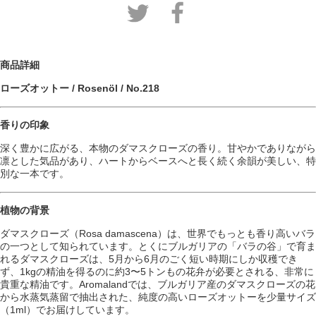
商品詳細
ローズオットー / Rosenöl / No.218
香りの印象
深く豊かに広がる、本物のダマスクローズの香り。甘やかでありながら
凛とした気品があり、ハートからベースへと長く続く余韻が美しい、特
別な一本です。
植物の背景
ダマスクローズ（Rosa damascena）は、世界でもっとも香り高いバラ
の一つとして知られています。とくにブルガリアの「バラの谷」で育ま
れるダマスクローズは、5月から6月のごく短い時期にしか収穫でき
ず、1kgの精油を得るのに約3〜5トンもの花弁が必要とされる、非常に
貴重な精油です。Aromalandでは、ブルガリア産のダマスクローズの花
から水蒸気蒸留で抽出された、純度の高いローズオットーを少量サイズ
（1ml）でお届けしています。