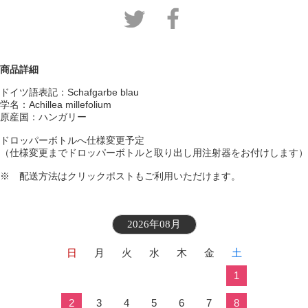
商品詳細
ドイツ語表記：Schafgarbe blau
学名：Achillea millefolium
原産国：ハンガリー
ドロッパーボトルへ仕様変更予定
（仕様変更までドロッパーボトルと取り出し用注射器をお付けします）
※ 配送方法はクリックポストもご利用いただけます。
2026年08月
日
月
火
水
木
金
土
1
2
3
4
5
6
7
8