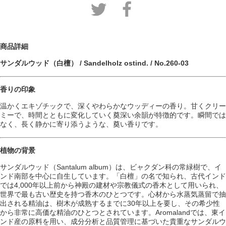
商品詳細
サンダルウッド（白檀） / Sandelholz ostind. / No.260-03
香りの印象
温かくエキゾチックで、深くやわらかなウッディーの香り。甘くクリー
ミーで、時間とともに変化していく奠深い余韻が特徴的です。瞬間では
なく、長く静かに寄り添うような、奠い香りです。
植物の背景
サンダルウッド（Santalum album）は、ビャクダン科の常緑樹で、イ
ンド南部を中心に自生しています。「白檀」の名で知られ、古代インド
では4,000年以上前から神殿の建材や宗教儀式の香木として用いられ、
世界で最も古い歴史を持つ香木のひとつです。心材から水蒸気蒸留で抽
出される精油は、樹木が成熟するまでに30年以上を要し、その希少性
から非常に高価な精油のひとつとされています。Aromalandでは、東イ
ンド産の原料を用い、成分分析と品質管理に基づいた貴重なサンダルウ