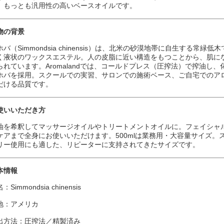
、もっとも汎用性の高いベースオイルです。
物の背景
ホバ（Simmondsia chinensis）は、北米の砂漠地帯に自生する
く液状のワックスエステル。人の皮脂に近い構造をもつことから、肌に
られています。Aromalandでは、コールドプレス（圧搾法）で搾油し
ホバを採用。スクールでの実習、サロンでの施術ベース、ご自宅でのア
だける品質です。
使いいただき方
油を希釈してマッサージオイルやトリートメントオイルに。フェイシャ
ケアまで全身にお使いいただけます。500mlは業務用・大容量サイズ
リー使用にも適した、リピーターに支持されてきたサイズです。
本情報
：Simmondsia chinensis
地：アメリカ
出方法：圧搾法／精製済み