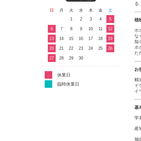
る
日
月
火
水
木
金
土
1
2
3
4
5
植
6
7
8
9
10
11
12
ホ
な
13
14
15
16
17
18
19
知
ホ
20
21
22
23
24
25
26
た
27
28
29
30
お
休業日
精
臨時休業日
ド
イ
基
学名
産
抽