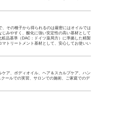
常緑低木で、その種子から得られるのは厳密にはオイルでは
なじみやすく、酸化に強い安定性の高い基材として
、化粧品基準（DAC：ドイツ薬局方）に準拠した精製
ロマトリートメント基材として、安心してお使いい
ルケア、ボディオイル、ヘア＆スカルプケア、ハン
。スクールでの実習、サロンでの施術、ご家庭でのデ