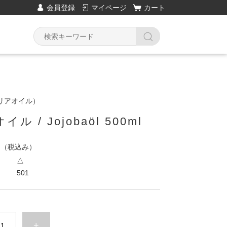
会員登録
マイページ
カート
リアオイル）
ル / Jojobaöl 500ml
円
（税込み）
△
501
+