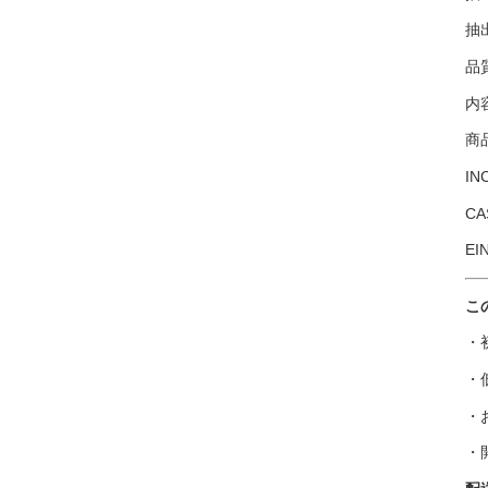
抽
品
内
商
INC
CA
EI
こ
・
・
・
・