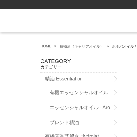
HOME
植物油（キャリアオイル）
ホホバオイル / Jo
CATEGORY
カテゴリー
精油 Essential oil
有機エッセンシャルオイル -
Sensoleo -
エッセンシャルオイル - Aro
maland - (ドイツ薬局方準拠精
ブレンド精油
有機芳香蒸留水 Hydrolat
油）