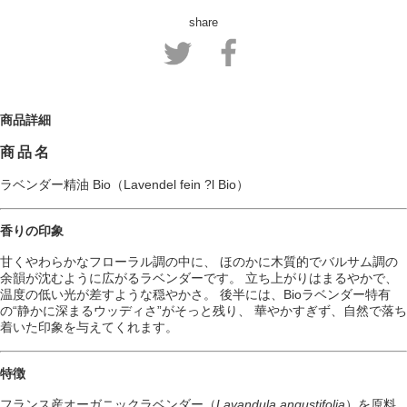
share
商品詳細
商品名
ラベンダー精油 Bio（Lavendel fein ?l Bio）
香りの印象
甘くやわらかなフローラル調の中に、 ほのかに木質的でバルサム調の
余韻が沈むように広がるラベンダーです。 立ち上がりはまるやかで、
温度の低い光が差すような穏やかさ。 後半には、Bioラベンダー特有
の“静かに深まるウッディさ”がそっと残り、 華やかすぎず、自然で落ち
着いた印象を与えてくれます。
特徴
フランス産オーガニックラベンダー（
Lavandula angustifolia
）を原料