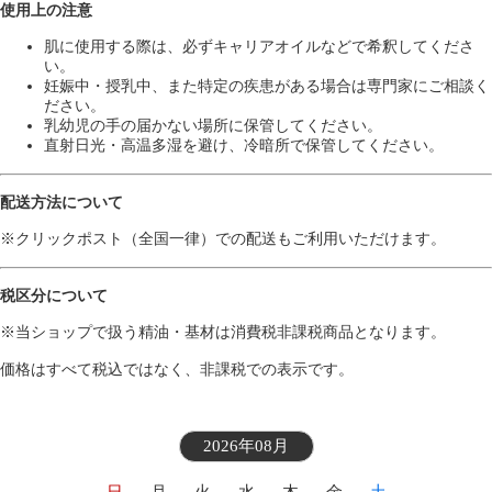
使用上の注意
肌に使用する際は、必ずキャリアオイルなどで希釈してくださ
い。
妊娠中・授乳中、また特定の疾患がある場合は専門家にご相談く
ださい。
乳幼児の手の届かない場所に保管してください。
直射日光・高温多湿を避け、冷暗所で保管してください。
配送方法について
※クリックポスト（全国一律）での配送もご利用いただけます。
税区分について
※当ショップで扱う精油・基材は消費税非課税商品となります。
価格はすべて税込ではなく、非課税での表示です。
2026年08月
日
月
火
水
木
金
土