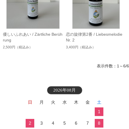
優しいふれあい / Zärtliche Berüh
恋の旋律第2番 / Liebesmelodie
rung
Nr. 2
2,500円
（税込み）
3,400円
（税込み）
表示件数：1～6/6
2026年08月
日
月
火
水
木
金
土
1
2
3
4
5
6
7
8