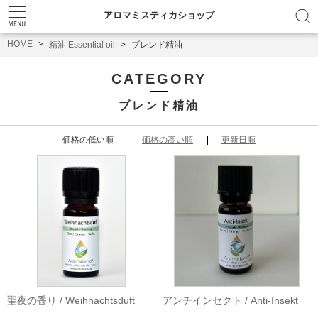
アロマミスティカショップ
HOME
精油 Essential oil
ブレンド精油
CATEGORY
ブレンド精油
価格の低い順
価格の高い順
更新日順
聖夜の香り / Weihnachtsduft
アンチインセクト / Anti-Insekt