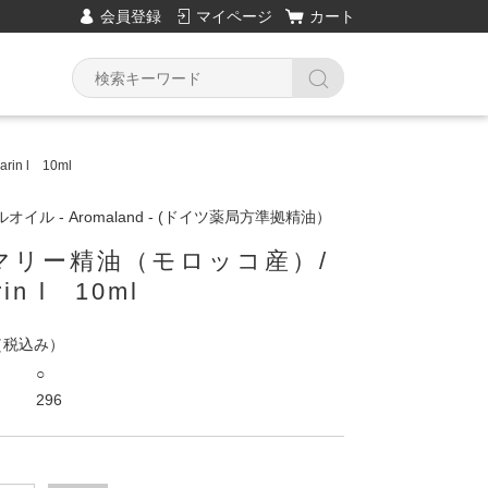
会員登録
マイページ
カート
n l 10ml
イル - Aromaland - (ドイツ薬局方準拠精油）
マリー精油（モロッコ産）/
in l 10ml
（税込み）
○
296