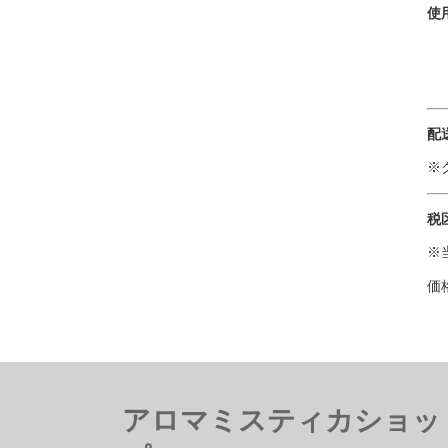
使
配
※
税
※
価
アロマミスティカショッ