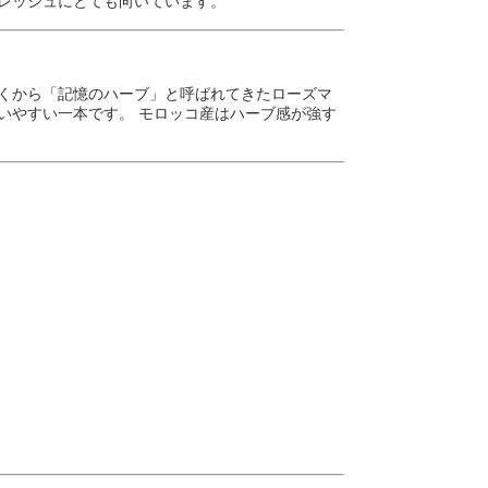
フレッシュにとても向いています。
古くから「記憶のハーブ」と呼ばれてきたローズマ
いやすい一本です。 モロッコ産はハーブ感が強す