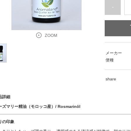
-
ZOOM
メーカー
便種
share
品詳細
ーズマリー精油（モロッコ産）/ Rosmarinöl
りの印象