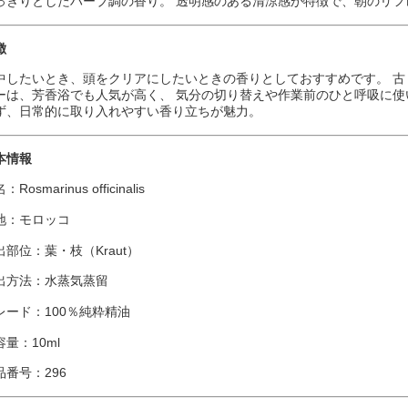
っきりとしたハーブ調の香り。 透明感のある清涼感が特徴で、朝のリ
徴
中したいとき、頭をクリアにしたいときの香りとしておすすめです。 
ーは、芳香浴でも人気が高く、 気分の切り替えや作業前のひと呼吸に使
ず、日常的に取り入れやすい香り立ちが魅力。
本情報
：Rosmarinus officinalis
地：モロッコ
出部位：葉・枝（Kraut）
出方法：水蒸気蒸留
レード：100％純粋精油
容量：10ml
品番号：296