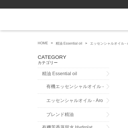
HOME
精油 Essential oil
エッセンシャルオイル - A
CATEGORY
カテゴリー
精油 Essential oil
有機エッセンシャルオイル -
Sensoleo -
エッセンシャルオイル - Aro
maland - (ドイツ薬局方準拠精
ブレンド精油
有機芳香蒸留水 Hydrolat
油）