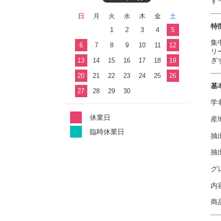
す
日
月
火
水
木
金
土
特
1
2
3
4
5
集
6
7
8
9
10
11
12
リ
ぎ
13
14
15
16
17
18
19
20
21
22
23
24
25
26
基
27
28
29
30
学名
休業日
産
臨時休業日
抽
抽
グ
内
商