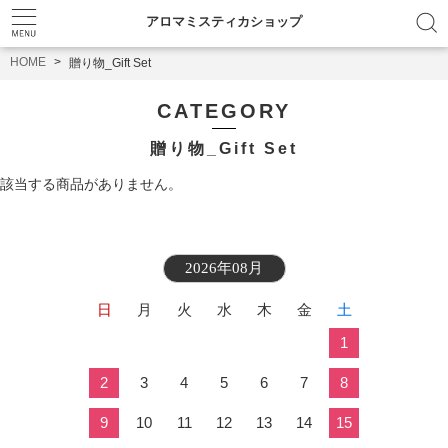
アロマミスティカショップ
HOME
贈り物_Gift Set
CATEGORY
贈り物_Gift Set
該当する商品がありません。
2026年08月
日
月
火
水
木
金
土
1
2
3
4
5
6
7
8
9
10
11
12
13
14
15