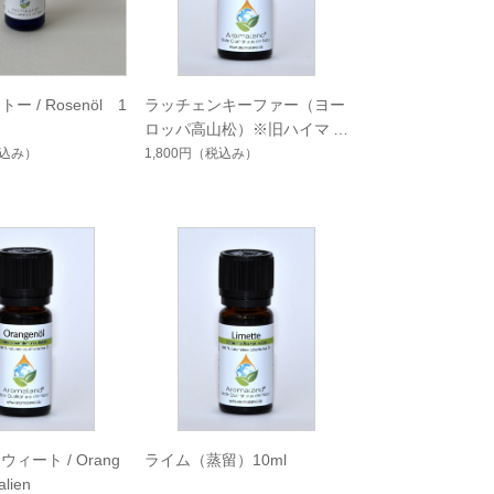
 / Rosenöl 1
ラッチェンキーファー（ヨー
ロッパ高山松）※旧ハイマツ
/ Latschenkiefer / No.193 1
込み）
1,800円
（税込み）
0ml
ィート / Orang
ライム（蒸留）10ml
alien