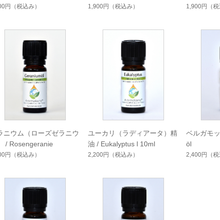
900円
（税込み）
1,900円
（税込み）
1,900円
（税
ラニウム（ローズゼラニウ
ユーカリ（ラディアータ）精
ベルガモット 
 / Rosengeranie
油 / Eukalyptus l 10ml
öl
900円
（税込み）
2,200円
（税込み）
2,400円
（税