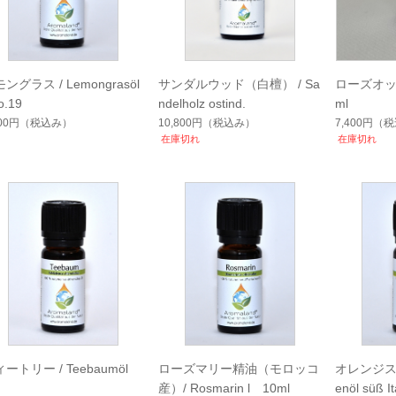
ングラス / Lemongrasöl
サンダルウッド（白檀） / Sa
ローズオットー
o.19
ndelholz ostind.
ml
800円
（税込み）
10,800円
（税込み）
7,400円
（税
在庫切れ
在庫切れ
ートリー / Teebaumöl
ローズマリー精油（モロッコ
オレンジスウ
産）/ Rosmarin l 10ml
enöl süß It