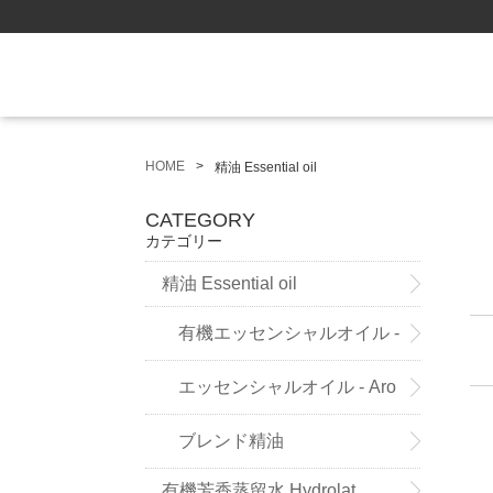
HOME
精油 Essential oil
CATEGORY
カテゴリー
精油 Essential oil
有機エッセンシャルオイル -
Sensoleo -
エッセンシャルオイル - Aro
maland - (ドイツ薬局方準拠精
ブレンド精油
有機芳香蒸留水 Hydrolat
油）