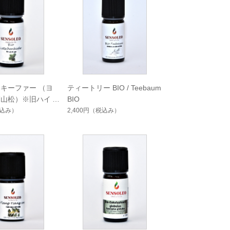
キーファー （ヨ
ティートリー BIO / Teebaum
高山松）※旧ハイマ
BIO
tschenkiefer ?l Bi
込み）
2,400円
（税込み）