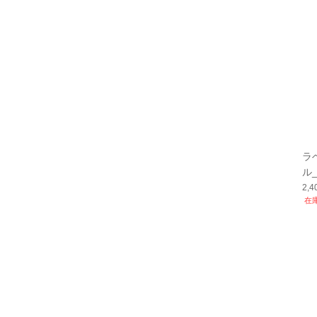
ラ
ル_L
0ml
2,
在