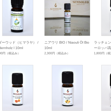
ダーウッド（ヒマラヤ） /
ニアウリ BIO / Niaouli Öl Bio
ラッチェン
ernholz l 10ml
10ml
ーロッパ
ツ Bio / La
800円
（税込み）
2,300円
（税込み）
1,800円
（税
o 10ml