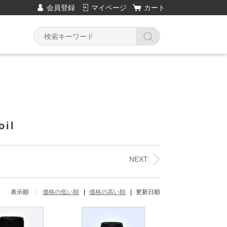
会員登録
マイページ
カート
Y
oil
NEXT
表示順 :
価格の低い順
価格の高い順
更新日順