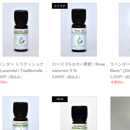
ベンダー トラディショナ
ローズ 3％ホホバ希釈 / Rose
ラベンダー_La
avendel l Traditionelle (1
naturrein 3 %
Blanc" (10
)
400円
（税込み）
4,900円
（税込み）
2,200円
（税
庫切れ
在庫切れ